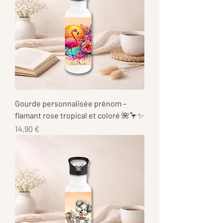
Gourde personnalisée prénom –
flamant rose tropical et coloré 🌺🦩✨
Prix
14,90 €