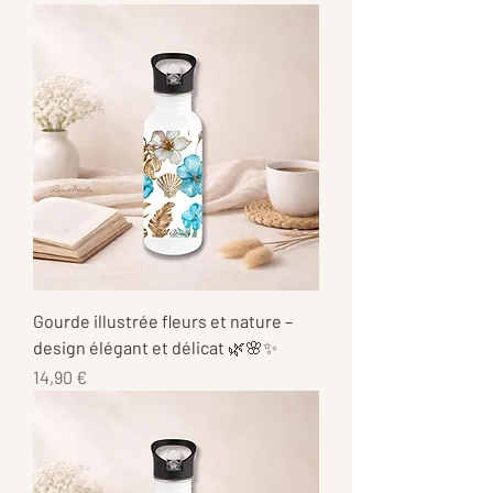
Gourde illustrée fleurs et nature –
design élégant et délicat 🌿🌸✨
Prix
14,90 €