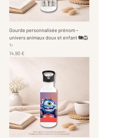
Gourde personnalisée prénom –
univers animaux doux et enfant 🐘🦁
✨
Prix
14,90 €