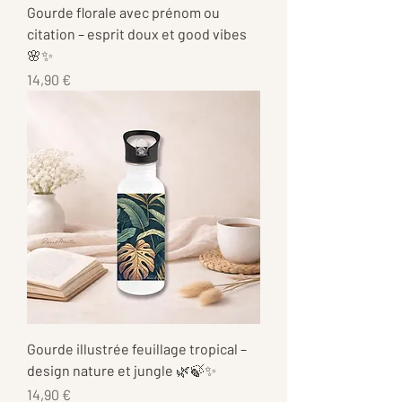
Gourde florale avec prénom ou
citation – esprit doux et good vibes
🌸✨
Prix
14,90 €
Gourde illustrée feuillage tropical –
design nature et jungle 🌿🍃✨
Prix
14,90 €