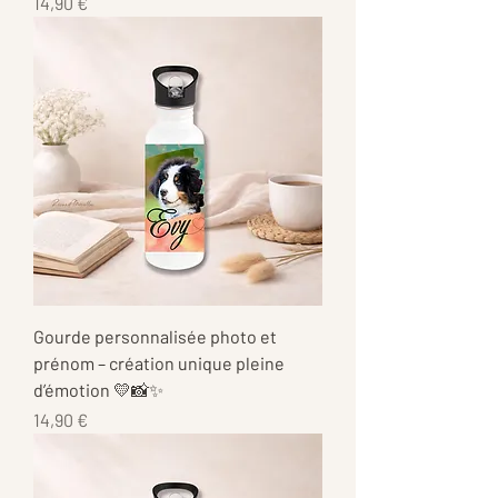
Prix
14,90 €
Gourde personnalisée photo et
prénom – création unique pleine
d’émotion 💛📸✨
Prix
14,90 €