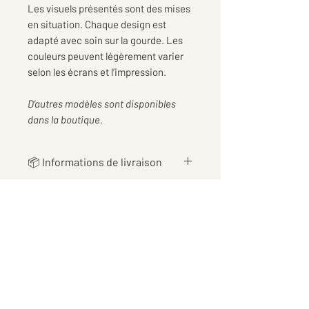
Les visuels présentés sont des mises
en situation. Chaque design est
adapté avec soin sur la gourde. Les
couleurs peuvent légèrement varier
selon les écrans et l’impression.
D’autres modèles sont disponibles
dans la boutique.
📦 Informations de livraison
👉 Les
frais de livraison
sont
calculés au plus juste en fonction
du poids de votre commande, afin
de vous proposer le tarif le plus
équitable possible 📦
👉Les tarifs incluent également
Me contacter
les
frais d’emballage et de