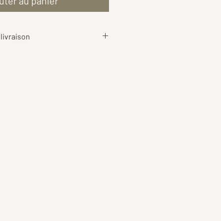
uter au panier
livraison
aison
sont calculés au plus juste
ds de votre commande, afin de
rif le plus équitable possible 📦
ent également les
frais
rotection
pour garantir une
 sécurité.