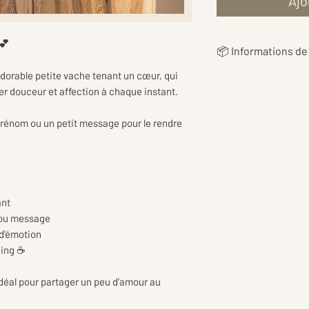
Ajo
💕
📦 Informations de 
orable petite vache tenant un cœur, qui
👉 Les
frais de livr
er douceur et affection à chaque instant.
en fonction du poi
vous proposer le ta
rénom ou un petit message pour le rendre
👉Les tarifs inclu
d’emballage et de p
réception en toute
ant
 ou message
 d’émotion
ning ☕
t idéal pour partager un peu d’amour au