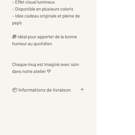
– Effet visuel lumineux
– Disponible en plusieurs coloris
– Idée cadeau originale et pleine de
pep’s
🎁 Idéal pour apporter de la bonne
humeur au quotidien.
Chaque mug est imaginé avec soin
dans notre atelier 💛
📦 Informations de livraison
👉 Les
frais de livraison
sont
calculés au plus juste en fonction
du poids de votre commande, afin
de vous proposer le tarif le plus
équitable possible 📦