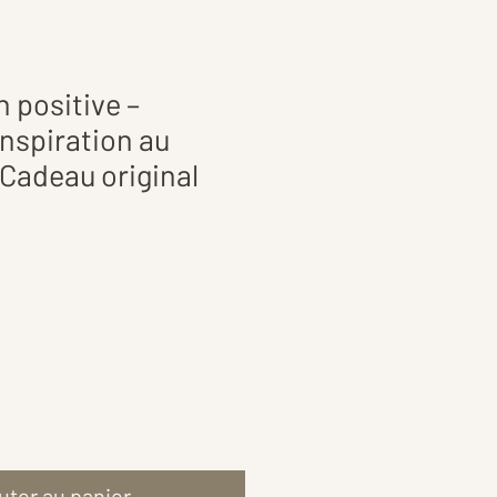
n positive –
nspiration au
 Cadeau original
uter au panier