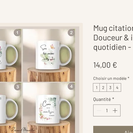
Mug citatio
Douceur & i
quotidien -
Prix
14,00 €
Choisir un modèle
*
1
2
3
4
Quantité
*
Ajo