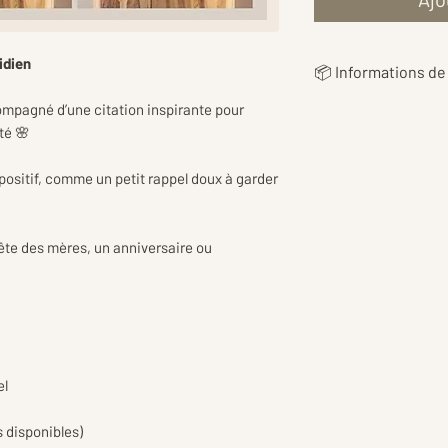
idien
📦 Informations de 
compagné d’une citation inspirante pour
👉 Les
frais de livr
té 🌸
en fonction du poi
vous proposer le ta
sitif, comme un petit rappel doux à garder
👉Les tarifs inclu
d’emballage et de p
ête des mères, un anniversaire ou
réception en toute
el
s disponibles)