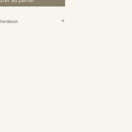
livraison
aison
sont calculés au plus juste
ds de votre commande, afin de
rif le plus équitable possible 📦
ent également les
frais
rotection
pour garantir une
 sécurité.