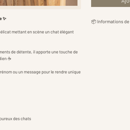
Ajo
re ✨
📦 Informations de 
élicat mettant en scène un chat élégant
👉 Les
frais de livr
en fonction du poi
vous proposer le ta
ents de détente, il apporte une touche de
dien ☕
👉Les tarifs inclu
d’emballage et de p
prénom ou un message pour le rendre unique
réception en toute
moureux des chats