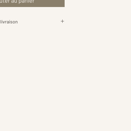
uter au panier
livraison
aison
sont calculés au plus juste
ds de votre commande, afin de
rif le plus équitable possible 📦
ent également les
frais
rotection
pour garantir une
 sécurité.