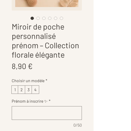
Miroir de poche
personnalisé
prénom – Collection
florale élégante
Prix
8,90 €
Choisir un modèle
*
1
2
3
4
Prénom à inscrire ✨
*
0/50