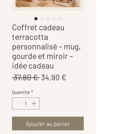
Coffret cadeau
terracotta
personnalisé – mug,
gourde et miroir –
idée cadeau
Prix
Prix
 37,80 € 
34,90 €
original
promotionnel
Quantité
*
Ajouter au panier