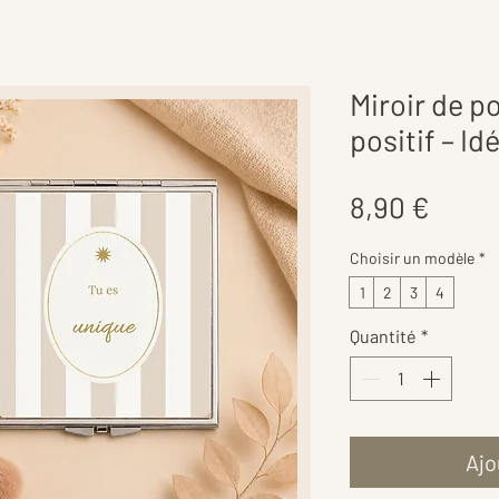
Miroir de 
positif – I
Prix
8,90 €
Choisir un modèle
*
1
2
3
4
Quantité
*
Ajo