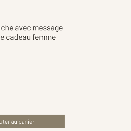
poche avec message
dée cadeau femme
uter au panier