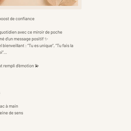
 boost de confiance
quotidien avec ce miroir de poche
é d’un message positif ✨
ienveillant : “Tu es unique”, “Tu fais la
oi”…
ut rempli d’émotion 💫
s
sac à main
leine de sens