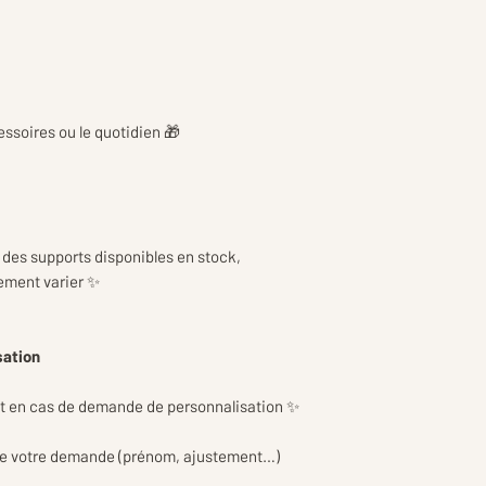
d’emballage et de p
réception en toute
cessoires ou le quotidien 🎁
 des supports disponibles en stock,
rement varier ✨
sation
t en cas de demande de personnalisation ✨
le votre demande (prénom, ajustement…)