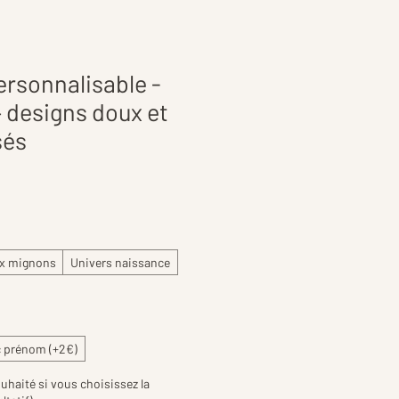
rsonnalisable -
 designs doux et
sés
x mignons
Univers naissance
 prénom (+2€)
uhaité si vous choisissez la