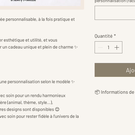
personnalisation (facu
ée personnalisable, à la fois pratique et
Quantité
*
 esthétique et utilité, et vous
r un cadeau unique et plein de charme ✨
Ajo
 une personnalisation selon le modèle ✨
📦 Informations de 
vec soin pour un rendu harmonieux
ère (animal, thème, style…),
👉 Les
frais de livr
tres designs sont disponibles 😊
en fonction du poi
 soin pour rester fidèle à l’univers de la
vous proposer le ta
👉Les tarifs inclu