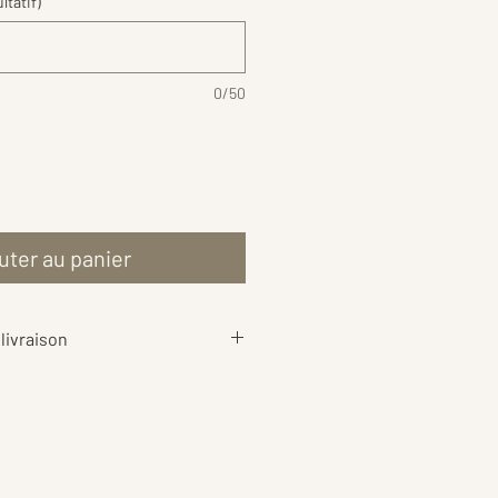
ltatif)
0/50
uter au panier
livraison
aison
sont calculés au plus juste
ds de votre commande, afin de
rif le plus équitable possible 📦
ent également les
frais