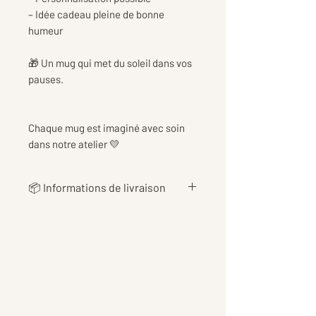
– Idée cadeau pleine de bonne
humeur
🎁 Un mug qui met du soleil dans vos
pauses.
Chaque mug est imaginé avec soin
dans notre atelier 💛
📦 Informations de livraison
👉 Les
frais de livraison
sont
calculés au plus juste en fonction
du poids de votre commande, afin
de vous proposer le tarif le plus
équitable possible 📦
👉Les tarifs incluent également