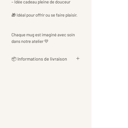
– Idée cadeau pleine de douceur
🎁 Idéal pour offrir ou se faire plaisir.
Chaque mug est imaginé avec soin
dans notre atelier 💛
📦 Informations de livraison
👉 Les
frais de livraison
sont
calculés au plus juste en fonction
du poids de votre commande, afin
de vous proposer le tarif le plus
équitable possible 📦
👉Les tarifs incluent également
les
frais d’emballage et de
protection
pour garantir une