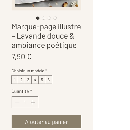
Marque-page illustré
– Lavande douce &
ambiance poétique
Prix
7,90 €
Choisir un modèle
*
1
2
3
4
5
6
Quantité
*
Ajouter au panier