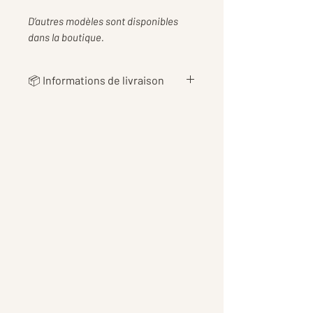
D’autres modèles sont disponibles
dans la boutique.
📦 Informations de livraison
👉 Les
frais de livraison
sont
calculés au plus juste en fonction
du poids de votre commande, afin
de vous proposer le tarif le plus
équitable possible 📦
👉Les tarifs incluent également
les
frais d’emballage et de
protection
pour garantir une
réception en toute sécurité.