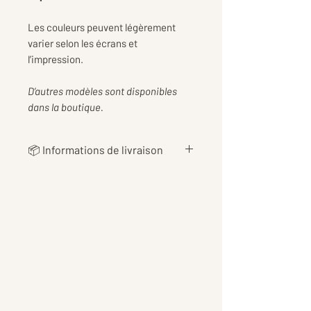
Les couleurs peuvent légèrement
varier selon les écrans et
l’impression.
D’autres modèles sont disponibles
dans la boutique.
📦 Informations de livraison
👉 Les
frais de livraison
sont
calculés au plus juste en fonction
du poids de votre commande, afin
de vous proposer le tarif le plus
équitable possible 📦
👉Les tarifs incluent également
les
frais d’emballage et de
protection
pour garantir une