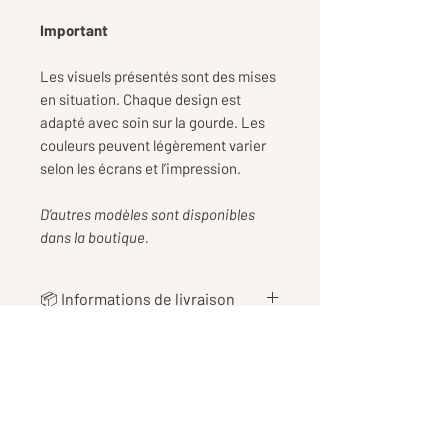
Important
Les visuels présentés sont des mises
en situation. Chaque design est
adapté avec soin sur la gourde. Les
couleurs peuvent légèrement varier
selon les écrans et l’impression.
D’autres modèles sont disponibles
dans la boutique.
📦 Informations de livraison
👉 Les
frais de livraison
sont
calculés au plus juste en fonction
du poids de votre commande, afin
de vous proposer le tarif le plus
équitable possible 📦