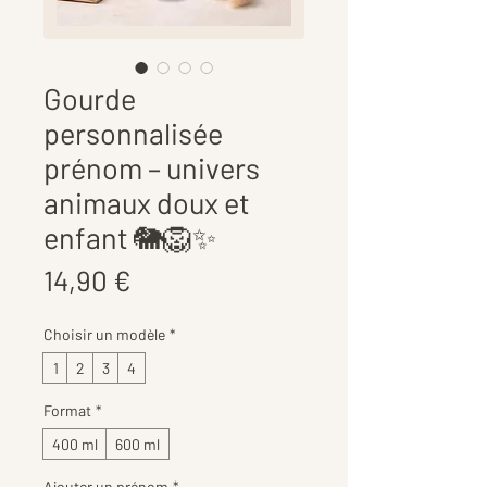
Gourde
personnalisée
prénom – univers
animaux doux et
enfant 🐘🦁✨
Prix
14,90 €
Choisir un modèle
*
1
2
3
4
Format
*
400 ml
600 ml
Ajouter un prénom
*