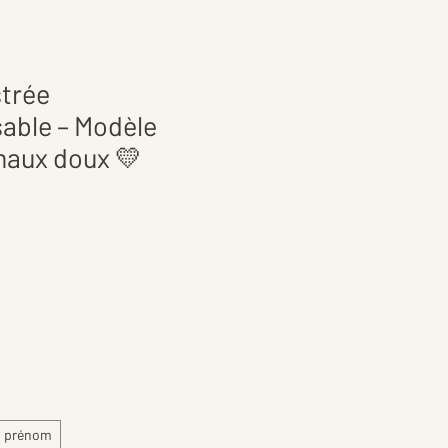
strée
able – Modèle
maux doux 💛
s prénom