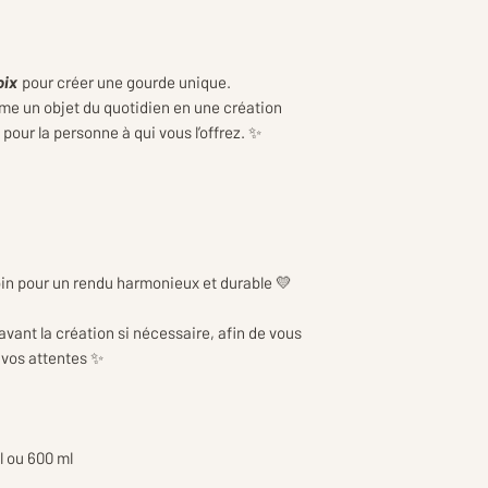
👉Les tarifs inclu
d’emballage et de p
réception en toute
oix
pour créer une gourde unique.
rme un objet du quotidien en une création
our la personne à qui vous l’offrez. ✨
in pour un rendu harmonieux et durable 💛
vant la création si nécessaire, afin de vous
e vos attentes ✨
l ou 600 ml