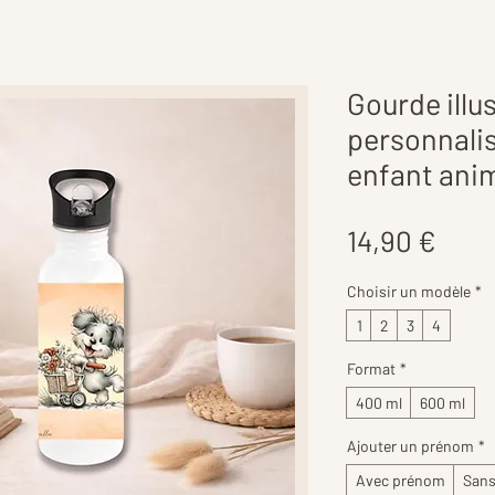
Gourde illu
personnalis
enfant ani
Prix
14,90 €
Choisir un modèle
*
1
2
3
4
Format
*
400 ml
600 ml
Ajouter un prénom
*
Avec prénom
San