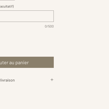
acultatif)
0/500
uter au panier
livraison
aison
sont calculés au plus juste
ds de votre commande, afin de
rif le plus équitable possible 📦