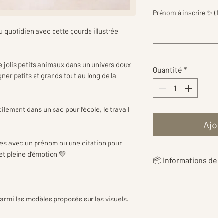
Prénom à inscrire ✨ (f
 quotidien avec cette gourde illustrée
 jolis petits animaux dans un univers doux
Quantité
*
er petits et grands tout au long de la
cilement dans un sac pour l’école, le travail
Ajo
ies avec un prénom ou une citation pour
t pleine d’émotion 💛
📦 Informations de 
👉 Les
frais de livr
en fonction du poi
armi les modèles proposés sur les visuels,
vous proposer le ta