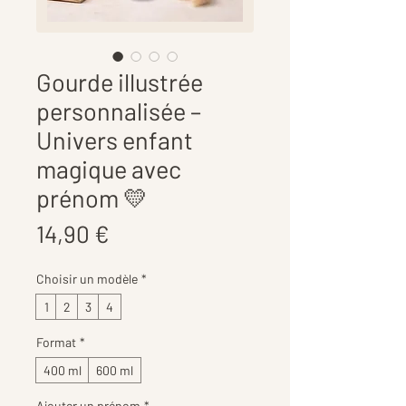
Gourde illustrée
personnalisée –
Univers enfant
magique avec
prénom 💛
Prix
14,90 €
Choisir un modèle
*
1
2
3
4
Format
*
400 ml
600 ml
Ajouter un prénom
*