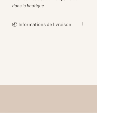
dans la boutique.
📦 Informations de livraison
👉 Les
frais de livraison
sont
calculés au plus juste en fonction
du poids de votre commande, afin
de vous proposer le tarif le plus
équitable possible 📦
👉Les tarifs incluent également
les
frais d’emballage et de
protection
pour garantir une
réception en toute sécurité.
Me contacter
Une question ou une envie particulière ?