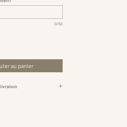
ltatif)
0/50
uter au panier
livraison
aison
sont calculés au plus juste
ds de votre commande, afin de
rif le plus équitable possible 📦
ent également les
frais