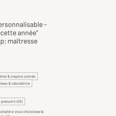
rsonnalisable -
 cette année”
p; maîtresse
hier & crayons colorés
bleau & calculatrice
 prénom (+2€)
uhaité si vous choisissez la