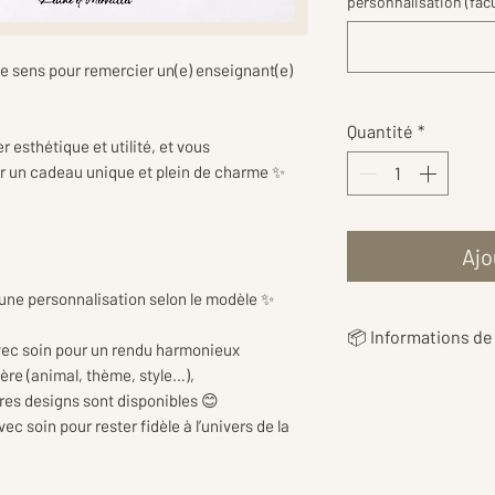
personnalisation (facu
de sens pour remercier un(e) enseignant(e)
Quantité
*
 esthétique et utilité, et vous
r un cadeau unique et plein de charme ✨
Ajo
 une personnalisation selon le modèle ✨
📦 Informations de 
vec soin pour un rendu harmonieux
ère (animal, thème, style…),
👉 Les
frais de livr
tres designs sont disponibles 😊
en fonction du poi
 soin pour rester fidèle à l’univers de la
vous proposer le ta
👉Les tarifs inclu