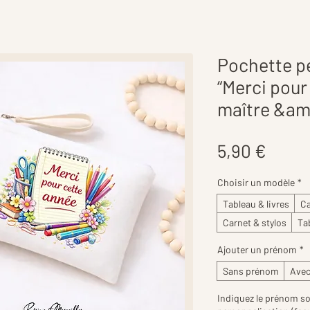
Pochette pe
“Merci pour
maître &am
Prix
5,90 €
Choisir un modèle
*
Tableau & livres
Ca
Carnet & stylos
Ta
Ajouter un prénom
*
Sans prénom
Avec
Indiquez le prénom so