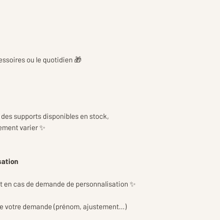
d’emballage et de p
réception en toute
cessoires ou le quotidien 🎁
 des supports disponibles en stock,
rement varier ✨
sation
t en cas de demande de personnalisation ✨
le votre demande (prénom, ajustement…)