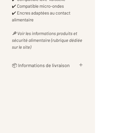
✔️ Compatible micro-ondes
✔️ Encres adaptées au contact
alimentaire
🔎 Voir les informations produits et
sécurité alimentaire (rubrique dédiée
sur le site)
📦 Informations de livraison
👉 Les
frais de livraison
sont
calculés au plus juste en fonction
du poids de votre commande, afin
de vous proposer le tarif le plus
équitable possible 📦
👉Les tarifs incluent également
les
frais d’emballage et de