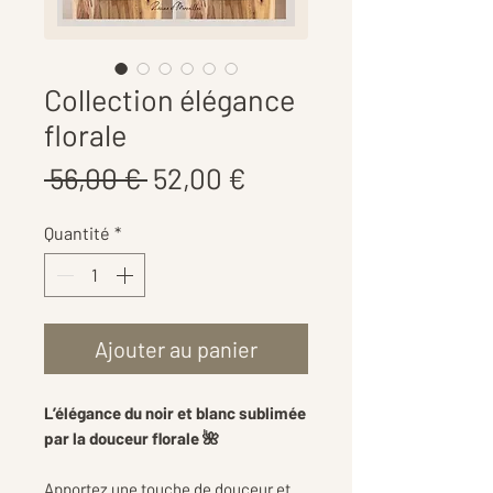
Collection élégance
florale
Prix
Prix
 56,00 € 
52,00 €
original
promotionnel
Quantité
*
Ajouter au panier
L’élégance du noir et blanc sublimée
par la douceur florale 🌺
Apportez une touche de douceur et